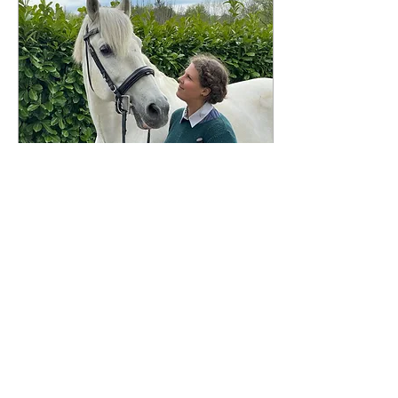
11. Dez. 2023
∙
4
Min.
Willkommen in meinem
Blog! Wir füttern unsere
Pferde krank!
Mhyten, Weisheiten, Tipps
& Tricks -> Alles rund um
die gesunde Fütterung für
Pferde! Ich bins, Jessie !
Die meisten von euch
kennen mich...