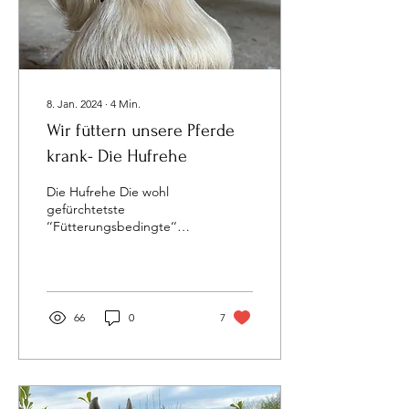
8. Jan. 2024
∙
4
Min.
Wir füttern unsere Pferde
krank- Die Hufrehe
Die Hufrehe Die wohl
gefürchtetste
‘‘Fütterungsbedingte‘‘
Erkrankung unserer Pferde
ist und bleibt die Hufrehe.
Diese mit...
66
0
7